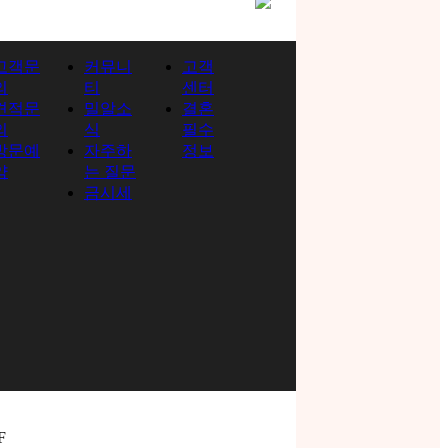
고객문
커뮤니
고객
의
티
센터
견적문
밀알소
결혼
의
식
필수
방문예
자주하
정보
약
는 질문
금시세
F