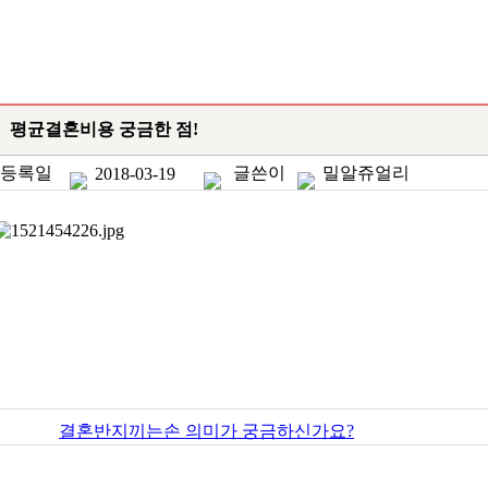
평균결혼비용 궁금한 점!
등록일
글쓴이
밀알쥬얼리
2018-03-19
결혼반지끼는손 의미가 궁금하신가요?