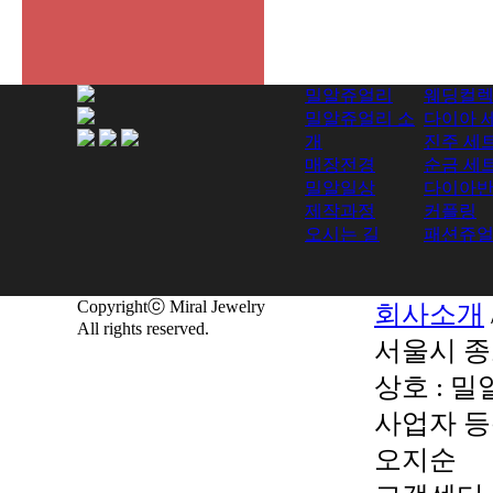
밀알쥬얼리
웨딩컬
밀알쥬얼리 소
다이아 
개
진주 세
매장전경
순금 세
밀알일상
다이아
제작과정
커플링
오시는 길
패션쥬
Copyrightⓒ Miral Jewelry
회사소개
All rights reserved.
서울시 종
상호 : 
사업자 등록
오지순