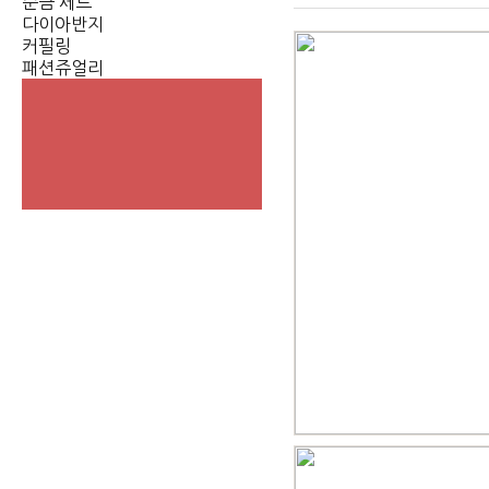
순금 세트
다이아반지
커필링
패션쥬얼리