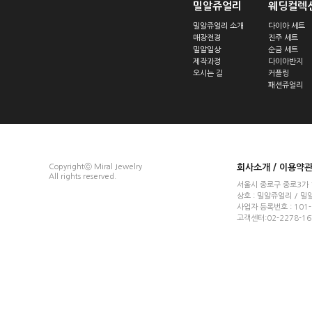
밀알쥬얼리
웨딩컬렉
밀알쥬얼리 소개
다이아 세트
매장전경
진주 세트
밀알일상
순금 세트
제작과정
다이아반지
오시는 길
커플링
패션쥬얼리
Copyrightⓒ Miral Jewelry
회사소개
/
이용약
All rights reserved.
서울시 종로구 종로3가 
상호 : 밀알쥬얼리 / 밀
사업자 등록번호 : 101
고객센터:02-2278-167