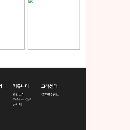
의
커뮤니티
고객센터
밀알소식
결혼필수정보
자주하는 질문
금시세