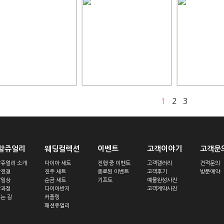
2
3
1
알쥬얼리
웨딩컬렉션
이벤트
고객이야기
고객문
쥬얼리 소개
다이아 세트
진행 중 이벤트
고객갤러리
견적문의
장전경
진주 세트
종료된 이벤트
고객후기
방문예약
알일상
순금 세트
기프트
예물완성사진
작과정
다이아반지
고객계약사진
는 길
커플링
패션쥬얼리