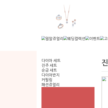
다이아 세트
진
진주 세트
순금 세트
다이아반지
커필링
패션쥬얼리