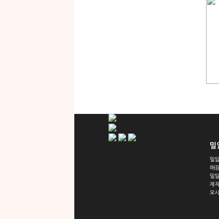
밀
밀알
매
밀
제
오시