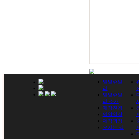
밀알쥬얼
리
밀알쥬얼
리 소개
매장전경
밀알일상
제작과정
오시는 길